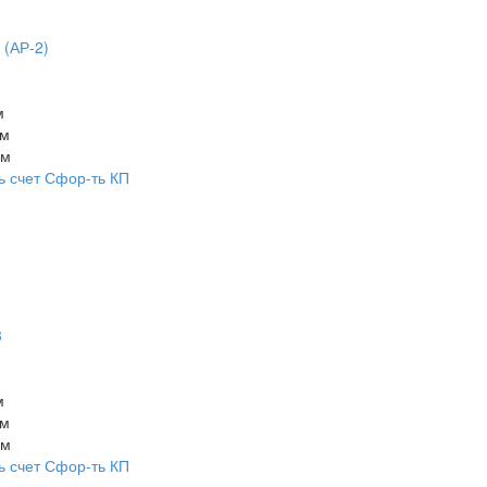
 (АР-2)
м
мм
мм
ь счет
Сфор-ть КП
3
м
мм
мм
ь счет
Сфор-ть КП