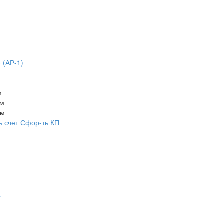
 (АР-1)
м
мм
мм
ь счет
Сфор-ть КП
4