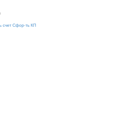
м
м
ь счет
Сфор-ть КП