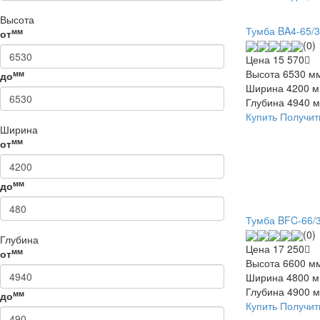
Высота
Тумба BA4-65/3
мм
от
(0)
Цена
15 570
Высота
6530 м
мм
до
Ширина
4200 
Глубина
4940 
Купить
Получит
Ширина
мм
от
мм
до
Тумба BFC-66/
(0)
Глубина
Цена
17 250
мм
от
Высота
6600 м
Ширина
4800 
Глубина
4900 
мм
до
Купить
Получит