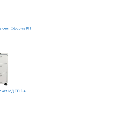
м
м
ь счет
Сфор-ть КП
ская МД ТП L-4
м