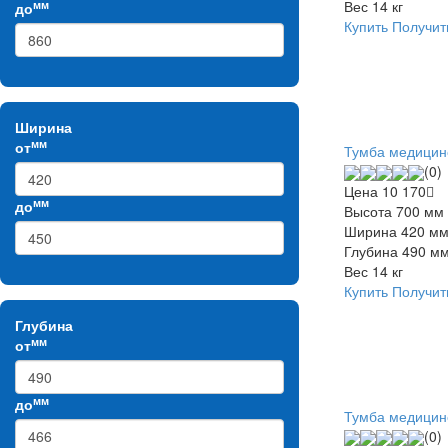
Вес
14 кг
мм
до
Купить
Получит
Ширина
мм
от
Тумба медицин
(0)
Цена
10 170
мм
до
Высота
700 мм
Ширина
420 м
Глубина
490 м
Вес
14 кг
Купить
Получит
Глубина
мм
от
мм
до
Тумба медицин
(0)