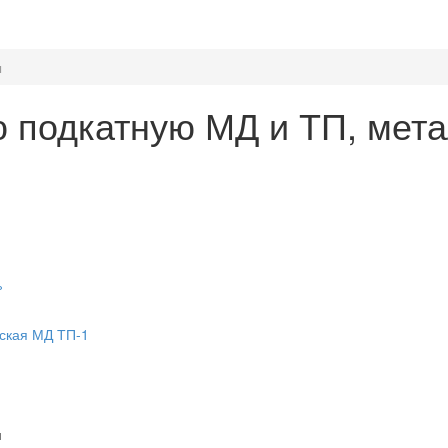
ы
ю подкатную МД и ТП, мет
%
ская МД ТП-1
м
м