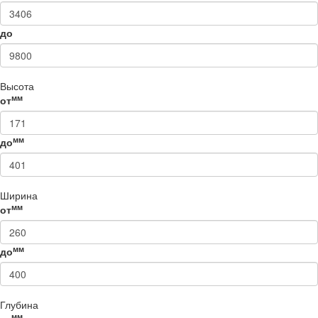
до
Высота
мм
от
мм
до
Ширина
мм
от
мм
до
Глубина
мм